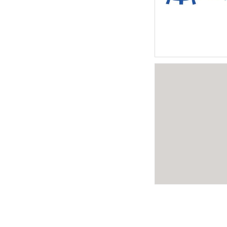
上海一鸣过滤技术有
传画册产品样本设计
星光五金电器销售店
及名片设计