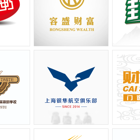
设计
上海容盛投资管理有限公司logo墙
上海家安商
设计
装设计（封
学校-标识形象
上海鹰隼航空俱乐部主营航拍，飞
上海天朗实
机租赁，自驾飞行体验游西安宣传
（财神爷篇