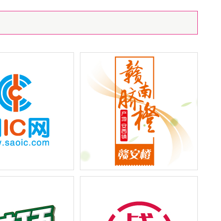
形象展会宣传策划设计
2015年度新鲜水果季”赣南第一脐
橙：赣安橙品牌全新外包装纸箱设
计改版闪亮登场