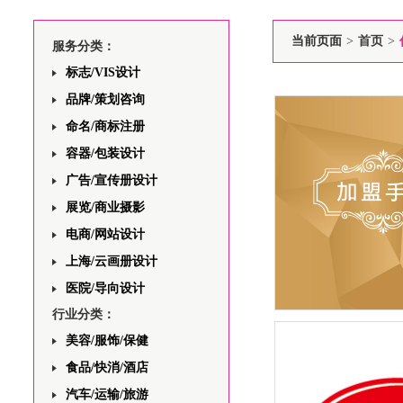
当前页面
>
首页
>
服务分类：
标志/VIS设计
品牌/策划咨询
命名/商标注册
容器/包装设计
广告/宣传册设计
展览/商业摄影
电商/网站设计
上海/云画册设计
医院/导向设计
行业分类：
您想知道家具奢侈品
美容/服饰/保健
的吗？-饰季园家具“
列”诚邀您
食品/快消/酒店
汽车/运输/旅游