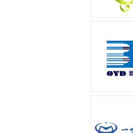
交心·工程专用发泡
及纸箱包装设计
临安鑫盛装饰材料名