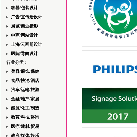
容器/包装设计
广告/宣传册设计
展览/商业摄影
电商/网站设计
上海/云画册设计
上海依霖教育中心网站前端
医院/导向设计
——首页版面设计的分析与
行业分类：
美容/服饰/保健
食品/快消/酒店
汽车/运输/旅游
金融/地产/家居
能源/化工/制造
教育/科技/咨询
医疗/建材/贸易
飞利浦一站式安防领域解决
与视觉规划平面设计
政府/媒体/娱乐