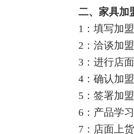
二、家具加
1
：填写加
2
：洽谈加
3
：进行店
4
：确认加
5
：签署加
6
：产品学
7
：店面上