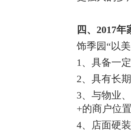
四、
2017
年
饰季园
“以
1
、具备一
2
、具有长
3
、与物业
+
的商户位
4
、店面硬