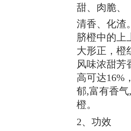
甜、肉脆、
清香、化渣
脐橙中的上
大形正，橙
风味浓甜芳
高可达16%，
郁,富有香
橙。
2、功效