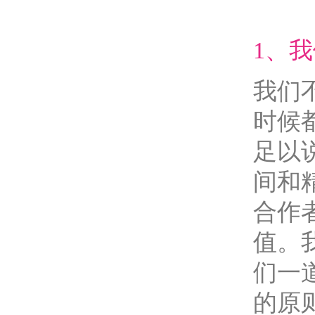
1、
我们
时候
足以
间和
合作
值。
们一
的原