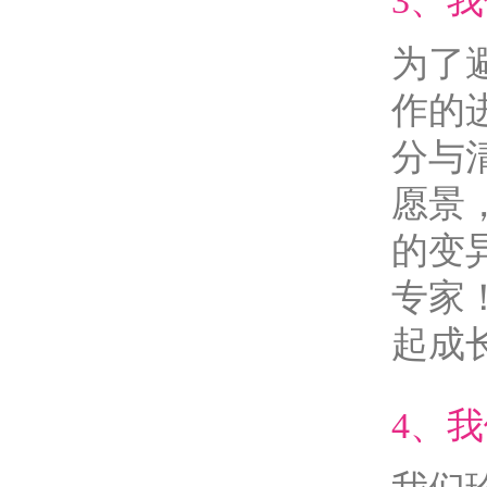
3、
为了
作的
分与
愿景
的变
专家
起成
4、