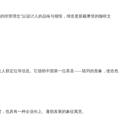
店的经营理念“以设计人的品味与领悟，缔造更新颖摩登的咖啡文
及人群定位等信息。它借助
中国第一位
茶圣——陆羽的形象，使佐色
时，也具有一种企业向上、蓬勃发展的象征寓意。