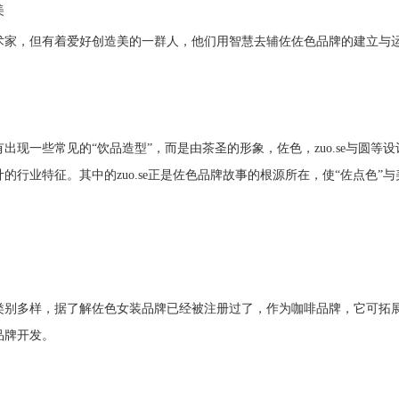
美
术家，但有着爱好创造美的一群人，他们用智慧去辅佐佐色品牌的建立与
有出现一些常见的“饮品造型”，而是由茶圣的形象，佐色，
zuo.se
与圆等设
计的行业特征
。其中的
zuo.se
正是佐色品牌故事的根源所在，使“佐点色”
。
：
类别多样，
据了解佐色女装品牌已经被注册过了，
作为
咖啡品牌，它可拓
品牌开发。