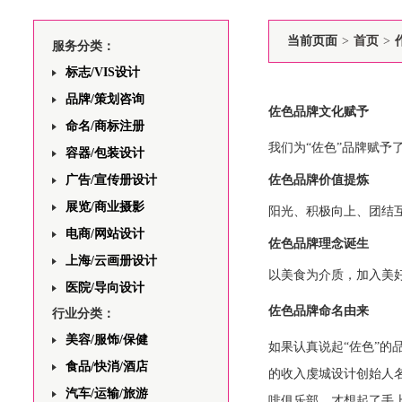
当前页面
>
首页
>
服务分类：
标志/VIS设计
品牌/策划咨询
佐色品牌文化赋予
命名/商标注册
我们为“佐色”品牌赋予
容器/包装设计
广告/宣传册设计
佐色品牌价值提炼
展览/商业摄影
阳光、积极向上、团结
电商/网站设计
佐色品牌理念诞生
上海/云画册设计
以美食为介质，加入美
医院/导向设计
佐色品牌命名由来
行业分类：
美容/服饰/保健
如果认真说起“佐色”的
食品/快消/酒店
的收入虔城设计创始人
汽车/运输/旅游
啡俱乐部，才想起了手