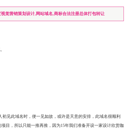
年度视觉营销策划设计,网站域名,商标合法注册总体打包转让
花。
人初见此域名时，便一见如故，或许是天意的安排，此域名很顺利
的项目，所以只能一推再推，因为
15
年我们准备开设一家设计欣赏咖