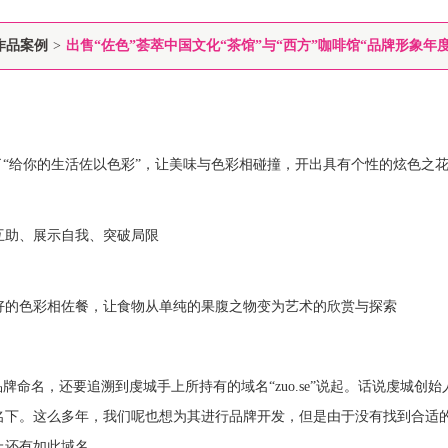
作品案例
>
出售“佐色”荟萃中国文化“茶馆”与“西方”咖啡馆“品牌形象
了“给你的生活佐以色彩”，让美味与色彩相碰撞，开出具有个性的炫色之
互助、展示自我、突破局限
好的色彩相佐餐，让食物从单纯的果腹之物变为艺术的欣赏与探索
品牌命名，还要追溯到虔城手上所持有的域名“
zuo.se
”说起。话说虔城创始
名下。这么多年，我们呢也想为其进行品牌开发，但是由于没有找到合适
上还有如此域名。