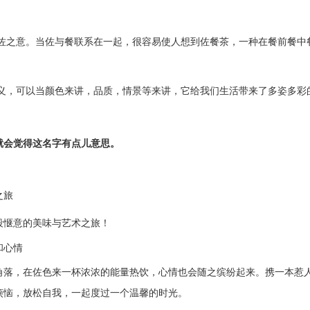
佐之意。当佐与餐联系在一起，很容易使人想到佐餐茶，一种在餐前餐中
义，可以当颜色来讲，品质，情景等来讲，它给我们生活带来了多姿多彩
就会觉得这名字有点儿意思。
之旅
段惬意的美味与艺术之旅！
和心情
角落，在佐色来一杯浓浓的能量热饮，心情也会随之缤纷起来。携
一本惹
烦恼，放松自我，一起度过一个温馨的时光。