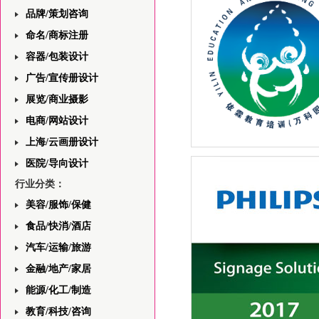
品牌/策划咨询
命名/商标注册
容器/包装设计
广告/宣传册设计
展览/商业摄影
电商/网站设计
上海/云画册设计
上海依霖教育中心网站前端
医院/导向设计
——首页版面设计的分析与
行业分类：
美容/服饰/保健
食品/快消/酒店
汽车/运输/旅游
金融/地产/家居
能源/化工/制造
教育/科技/咨询