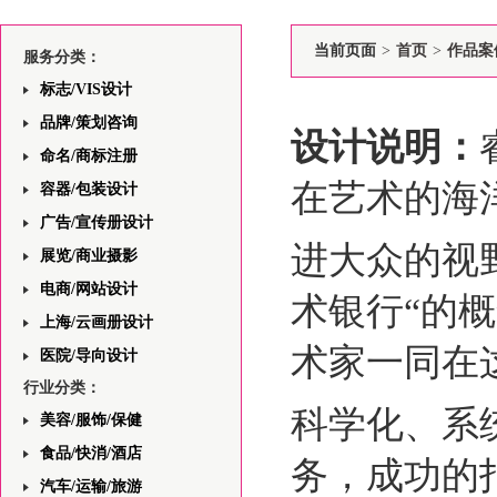
当前页面
>
首页
>
作品案
服务分类：
标志/VIS设计
品牌/策划咨询
设计说明：
命名/商标注册
在艺术的海
容器/包装设计
广告/宣传册设计
进大众的视
展览/商业摄影
电商/网站设计
术银行“的
上海/云画册设计
术家一同在
医院/导向设计
行业分类：
科学化、系
美容/服饰/保健
食品/快消/酒店
务，成功的
汽车/运输/旅游