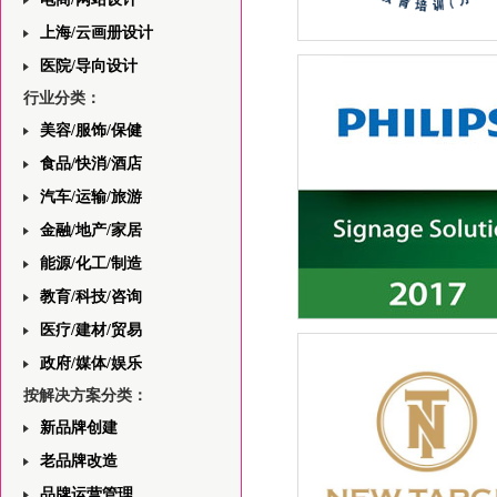
上海/云画册设计
上海依霖教育中心网站前端
医院/导向设计
——首页版面设计的分析与
行业分类：
美容/服饰/保健
食品/快消/酒店
汽车/运输/旅游
金融/地产/家居
能源/化工/制造
教育/科技/咨询
医疗/建材/贸易
飞利浦一站式安防领域解决
与视觉规划平面设计
政府/媒体/娱乐
按解决方案分类：
新品牌创建
老品牌改造
品牌运营管理